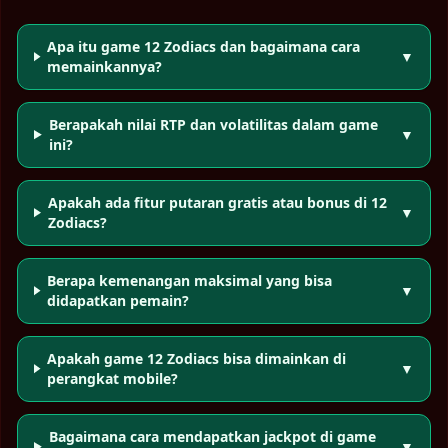
Apa itu game 12 Zodiacs dan bagaimana cara
▼
memainkannya?
Berapakah nilai RTP dan volatilitas dalam game
▼
ini?
Apakah ada fitur putaran gratis atau bonus di 12
▼
Zodiacs?
Berapa kemenangan maksimal yang bisa
▼
didapatkan pemain?
Apakah game 12 Zodiacs bisa dimainkan di
▼
perangkat mobile?
Bagaimana cara mendapatkan jackpot di game
▼