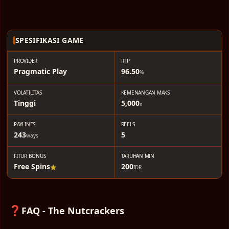
SPESIFIKASI GAME
PROVIDER
RTP
Pragmatic Play
96.50
%
VOLATILITAS
KEMENANGAN MAKS
Tinggi
5,000
x
PAYLINES
REELS
243
5
ways
FITUR BONUS
TARUHAN MIN
Free Spins
200
⭐
IDR
❓
FAQ - The Nutcrackers