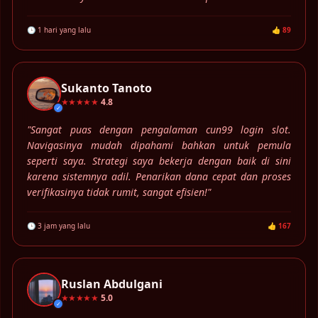
🕒 1 hari yang lalu
👍 89
Sukanto Tanoto
★★★★★
4.8
✓
"Sangat puas dengan pengalaman cun99 login slot.
Navigasinya mudah dipahami bahkan untuk pemula
seperti saya. Strategi saya bekerja dengan baik di sini
karena sistemnya adil. Penarikan dana cepat dan proses
verifikasinya tidak rumit, sangat efisien!"
🕒 3 jam yang lalu
👍 167
Ruslan Abdulgani
★★★★★
5.0
✓