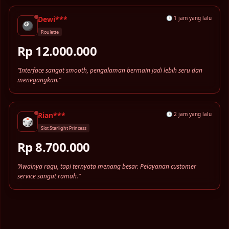
Dewi***
🕒 1 jam yang lalu
🎱
Roulette
Rp 12.000.000
“Interface sangat smooth, pengalaman bermain jadi lebih seru dan
menegangkan.”
Rian***
🕒 2 jam yang lalu
🎲
Slot Starlight Princess
Rp 8.700.000
“Awalnya ragu, tapi ternyata menang besar. Pelayanan customer
service sangat ramah.”