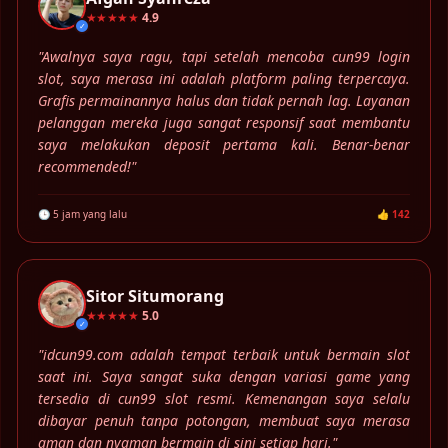
★★★★★
4.9
✓
"Awalnya saya ragu, tapi setelah mencoba cun99 login
slot, saya merasa ini adalah platform paling terpercaya.
Grafis permainannya halus dan tidak pernah lag. Layanan
pelanggan mereka juga sangat responsif saat membantu
saya melakukan deposit pertama kali. Benar-benar
recommended!"
🕒 5 jam yang lalu
👍 142
Sitor Situmorang
★★★★★
5.0
✓
"idcun99.com adalah tempat terbaik untuk bermain slot
saat ini. Saya sangat suka dengan variasi game yang
tersedia di cun99 slot resmi. Kemenangan saya selalu
dibayar penuh tanpa potongan, membuat saya merasa
aman dan nyaman bermain di sini setiap hari."