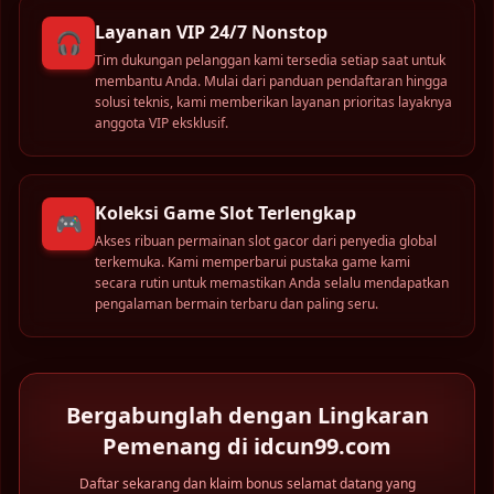
Don** memenangkan 900.000 IDR
Sya** menerima bonus 200.000 IDR
Layanan VIP 24/7 Nonstop
🎧
Nan** berhasil menarik 1.200.000 IDR
Tim dukungan pelanggan kami tersedia setiap saat untuk
And** memenangkan 4.000.000 IDR
membantu Anda. Mulai dari panduan pendaftaran hingga
solusi teknis, kami memberikan layanan prioritas layaknya
Rat** menerima bonus 50.000 IDR
anggota VIP eksklusif.
Oka** berhasil menarik 2.100.000 IDR
Yul** memenangkan jackpot 8.000.000 IDR
Wis** menerima bonus 100.000 IDR
Koleksi Game Slot Terlengkap
Zul** berhasil menarik 700.000 IDR
🎮
Ani** memenangkan 1.100.000 IDR
Akses ribuan permainan slot gacor dari penyedia global
terkemuka. Kami memperbarui pustaka game kami
Bud** menerima bonus 300.000 IDR
secara rutin untuk memastikan Anda selalu mendapatkan
Sya** berhasil menarik 1.400.000 IDR
pengalaman bermain terbaru dan paling seru.
Luk** memenangkan 2.600.000 IDR
Bergabunglah dengan Lingkaran
Pemenang di idcun99.com
Daftar sekarang dan klaim bonus selamat datang yang