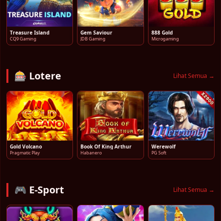
Treasure Island
Gem Saviour
888 Gold
CQ9 Gaming
JDB Gaming
Microgaming
🎰 Lotere
Lihat Semua →
Gold Volcano
Book Of King Arthur
Werewolf
Pragmatic Play
Habanero
PG Soft
🎮 E-Sport
Lihat Semua →