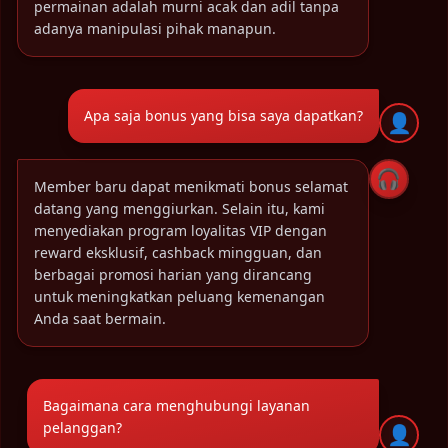
permainan adalah murni acak dan adil tanpa
adanya manipulasi pihak manapun.
Apa saja bonus yang bisa saya dapatkan?
👤
🎧
Member baru dapat menikmati bonus selamat
datang yang menggiurkan. Selain itu, kami
menyediakan program loyalitas VIP dengan
reward eksklusif, cashback mingguan, dan
berbagai promosi harian yang dirancang
untuk meningkatkan peluang kemenangan
Anda saat bermain.
Bagaimana cara menghubungi layanan
pelanggan?
👤