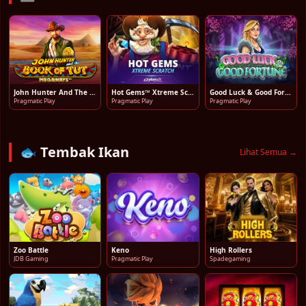
John Hunter And The Book Of Tut
Hot Gems™ Xtreme Scratch
Good Luck & Good Fortune
Pragmatic Play
Pragmatic Play
Pragmatic Play
🐟 Tembak Ikan
Lihat Semua →
Zoo Battle
Keno
High Rollers
JDB Gaming
Pragmatic Play
Spadegaming