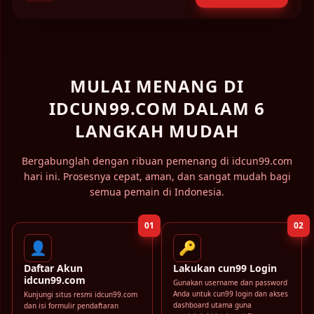
MULAI MENANG DI
IDCUN99.COM DALAM 6
LANGKAH MUDAH
Bergabunglah dengan ribuan pemenang di idcun99.com
hari ini. Prosesnya cepat, aman, dan sangat mudah bagi
semua pemain di Indonesia.
01
02
👤
🔑
Daftar Akun
Lakukan cun99 Login
idcun99.com
Gunakan username dan password
Anda untuk cun99 login dan akses
Kunjungi situs resmi idcun99.com
dashboard utama guna
dan isi formulir pendaftaran