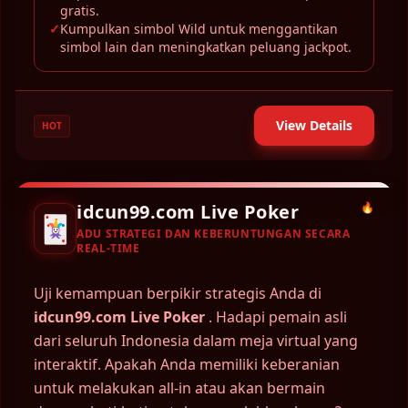
gratis.
Kumpulkan simbol Wild untuk menggantikan
simbol lain dan meningkatkan peluang jackpot.
View Details
HOT
idcun99.com Live Poker
🔥
🃏
ADU STRATEGI DAN KEBERUNTUNGAN SECARA
REAL-TIME
Uji kemampuan berpikir strategis Anda di
idcun99.com Live Poker
. Hadapi pemain asli
dari seluruh Indonesia dalam meja virtual yang
interaktif. Apakah Anda memiliki keberanian
untuk melakukan all-in atau akan bermain