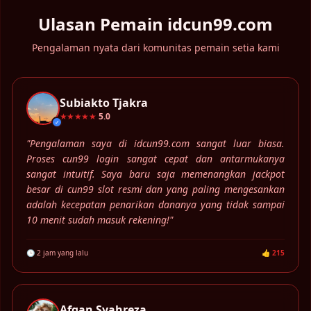
Ulasan Pemain idcun99.com
Pengalaman nyata dari komunitas pemain setia kami
Subiakto Tjakra
★★★★★
5.0
✓
"Pengalaman saya di idcun99.com sangat luar biasa.
Proses cun99 login sangat cepat dan antarmukanya
sangat intuitif. Saya baru saja memenangkan jackpot
besar di cun99 slot resmi dan yang paling mengesankan
adalah kecepatan penarikan dananya yang tidak sampai
10 menit sudah masuk rekening!"
🕒 2 jam yang lalu
👍 215
Afgan Syahreza