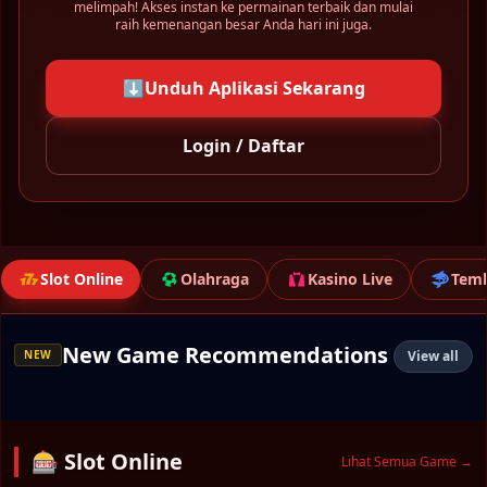
melimpah! Akses instan ke permainan terbaik dan mulai
raih kemenangan besar Anda hari ini juga.
⬇️
Unduh Aplikasi Sekarang
Login / Daftar
Slot Online
Olahraga
Kasino Live
Temb
New Game Recommendations
NEW
View all
Release The Kraken
Cash Or Crash 2
🎰 Slot Online
Lihat Semua Game →