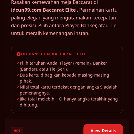
Rasakan kemewahan meja Baccarat di
idcun99.com Baccarat Elite
. Permainan kartu
paling elegan yang mengutamakan kecepatan
dan presisi. Pilih antara Player, Banker, atau Tie
untuk meraih kemenangan instan.
IDCUN99.COM BACCARAT ELITE
Pilih taruhan Anda: Player (Pemain), Banker
(Bandar), atau Tie (Seri).
Dua kartu dibagikan kepada masing-masing
pihak.
Nilai total kartu terdekat dengan angka 9 adalah
pemenangnya.
Jika total melebihi 10, hanya angka terakhir yang
dihitung.
View Details
HOT