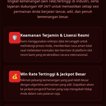
tingkat kemenangan (win rate) tertinggi di industri, serta
Tri** memenangkan 1.800.000 IDR
layanan dukungan VIP 24/7 untuk memastikan setiap sesi
Sar** menerima bonus 100.000 IDR
permainan Anda berjalan lancar, adil, dan penuh
Wah** berhasil menarik 900.000 IDR
kemenangan besar.
Gus** memenangkan 2.200.000 IDR
Fit** menerima bonus 250.000 IDR
Den** berhasil menarik 3.100.000 IDR
Keamanan Terjamin & Lisensi Resmi
🛡️
Adi** memenangkan jackpot 7.000.000 IDR
Kami menggunakan enkripsi data tercanggih untuk
Sut** menerima bonus 100.000 IDR
melindungi privasi Anda, memberikan rasa aman total
Nur** berhasil menarik 400.000 IDR
saat melakukan transaksi dan bermain di platform slot
resmi kami yang terakreditasi secara internasional.
Bim** memenangkan 1.300.000 IDR
Lia** menerima bonus 150.000 IDR
Far** berhasil menarik 2.800.000 IDR
Sul** memenangkan 600.000 IDR
Win Rate Tertinggi & Jackpot Besar
💰
Tia** menerima bonus 200.000 IDR
Nikmati peluang kemenangan yang jauh lebih besar
Riz** berhasil menarik 1.700.000 IDR
dengan algoritma permainan yang adil. Dapatkan akses
ke jackpot progresif harian yang siap mengubah hidup
Heri** memenangkan jackpot 5.500.000 IDR
Anda dalam satu putaran saja.
Kus** menerima bonus 100.000 IDR
Ima** berhasil menarik 300.000 IDR