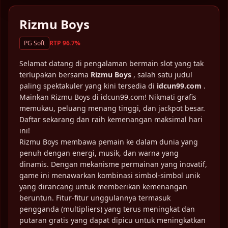
▶
Rizmu Boys
PG Soft
RTP 96.7%
Selamat datang di pengalaman bermain slot yang tak
terlupakan bersama
Rizmu Boys
, salah satu judul
paling spektakuler yang kini tersedia di
idcun99.com
.
Mainkan Rizmu Boys di idcun99.com! Nikmati grafis
memukau, peluang menang tinggi, dan jackpot besar.
Daftar sekarang dan raih kemenangan maksimal hari
ini!
Rizmu Boys membawa pemain ke dalam dunia yang
penuh dengan energi, musik, dan warna yang
dinamis. Dengan mekanisme permainan yang inovatif,
game ini menawarkan kombinasi simbol-simbol unik
yang dirancang untuk memberikan kemenangan
beruntun. Fitur-fitur unggulannya termasuk
pengganda (multipliers) yang terus meningkat dan
putaran gratis yang dapat dipicu untuk meningkatkan