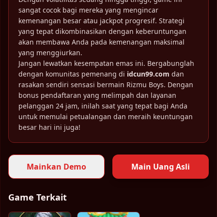
sangat cocok bagi mereka yang mengincar
kemenangan besar atau jackpot progresif. Strategi
yang tepat dikombinasikan dengan keberuntungan
akan membawa Anda pada kemenangan maksimal
yang menggiurkan.
Jangan lewatkan kesempatan emas ini. Bergabunglah
dengan komunitas pemenang di
idcun99.com
dan
rasakan sendiri sensasi bermain Rizmu Boys. Dengan
bonus pendaftaran yang melimpah dan layanan
pelanggan 24 jam, inilah saat yang tepat bagi Anda
untuk memulai petualangan dan meraih keuntungan
besar hari ini juga!
Mainkan Demo
Main Uang Asli
Game Terkait