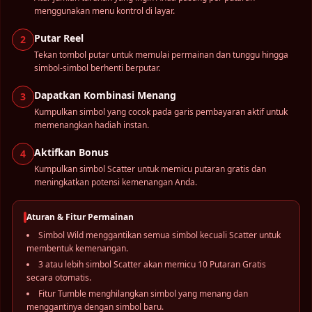
menggunakan menu kontrol di layar.
Putar Reel
2
Tekan tombol putar untuk memulai permainan dan tunggu hingga
simbol-simbol berhenti berputar.
Dapatkan Kombinasi Menang
3
Kumpulkan simbol yang cocok pada garis pembayaran aktif untuk
memenangkan hadiah instan.
Aktifkan Bonus
4
Kumpulkan simbol Scatter untuk memicu putaran gratis dan
meningkatkan potensi kemenangan Anda.
Aturan & Fitur Permainan
Simbol Wild menggantikan semua simbol kecuali Scatter untuk
membentuk kemenangan.
3 atau lebih simbol Scatter akan memicu 10 Putaran Gratis
secara otomatis.
Fitur Tumble menghilangkan simbol yang menang dan
menggantinya dengan simbol baru.