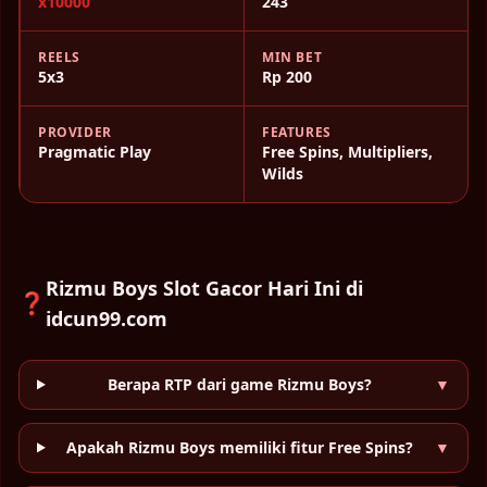
x10000
243
REELS
MIN BET
5x3
Rp 200
PROVIDER
FEATURES
Pragmatic Play
Free Spins, Multipliers,
Wilds
Rizmu Boys Slot Gacor Hari Ini di
❓
idcun99.com
Berapa RTP dari game Rizmu Boys?
▼
Apakah Rizmu Boys memiliki fitur Free Spins?
▼