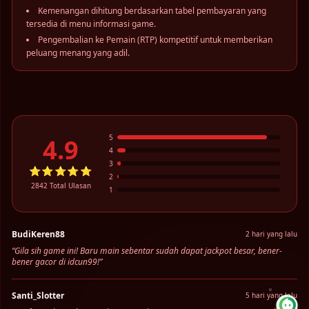
Kemenangan dihitung berdasarkan tabel pembayaran yang
tersedia di menu informasi game.
Pengembalian ke Pemain (RTP) kompetitif untuk memberikan
peluang menang yang adil.
5
4.9
4
3
⭐⭐⭐⭐⭐
2
2842 Total Ulasan
1
BudiKeren88
2 hari yang lalu
“Gila sih game ini! Baru main sebentar sudah dapat jackpot besar, bener-
bener gacor di idcun99!”
Santi_Slotter
5 hari yang lalu