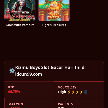
Tiger's Treasures
24hrs With Vampire
Rizmu Boys Slot Gacor Hari Ini di
⚙️
idcun99.com
RTP
VOLATILITY
96.75%
High ⚡⚡⚡⚡🌑
MAX WIN
PAYLINES