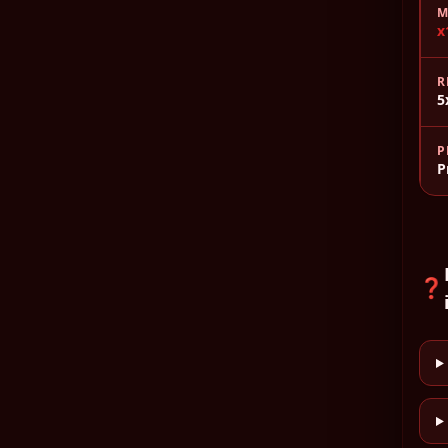
M
x
R
5
P
P
❓