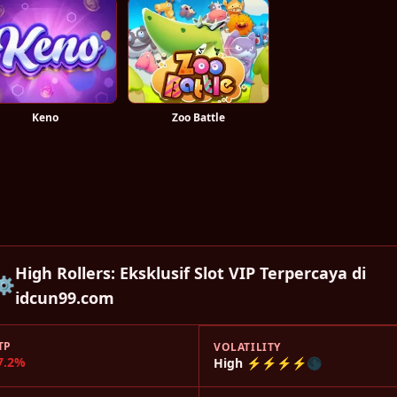
Keno
Zoo Battle
High Rollers: Eksklusif Slot VIP Terpercaya di
⚙️
idcun99.com
TP
VOLATILITY
7.2%
High ⚡⚡⚡⚡🌑