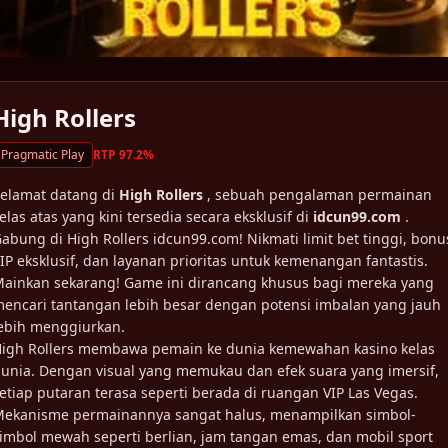
▶
High Rollers
Pragmatic Play
RTP 97.2%
elamat datang di
High Rollers
, sebuah pengalaman permainan
elas atas yang kini tersedia secara eksklusif di
idcun99.com
.
abung di High Rollers idcun99.com! Nikmati limit bet tinggi, bonu
IP eksklusif, dan layanan prioritas untuk kemenangan fantastis.
ainkan sekarang! Game ini dirancang khusus bagi mereka yang
encari tantangan lebih besar dengan potensi imbalan yang jauh
ebih menggiurkan.
igh Rollers membawa pemain ke dunia kemewahan kasino kelas
unia. Dengan visual yang memukau dan efek suara yang imersif,
etiap putaran terasa seperti berada di ruangan VIP Las Vegas.
ekanisme permainannya sangat halus, menampilkan simbol-
imbol mewah seperti berlian, jam tangan emas, dan mobil sport