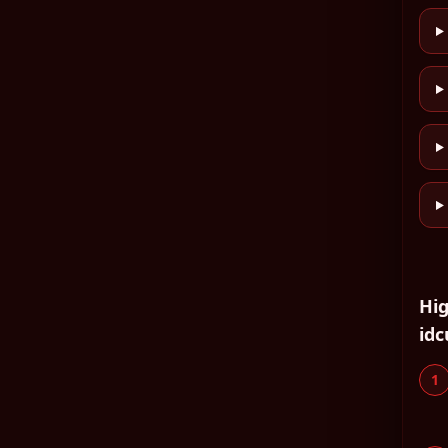
Hig
id
1