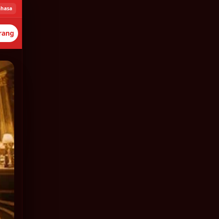
ahasa
rang