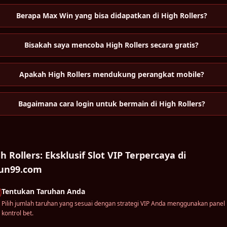
Berapa Max Win yang bisa didapatkan di High Rollers?
Bisakah saya mencoba High Rollers secara gratis?
Apakah High Rollers mendukung perangkat mobile?
Bagaimana cara login untuk bermain di High Rollers?
h Rollers: Eksklusif Slot VIP Terpercaya di
cun99.com
Tentukan Taruhan Anda
Pilih jumlah taruhan yang sesuai dengan strategi VIP Anda menggunakan panel
kontrol bet.