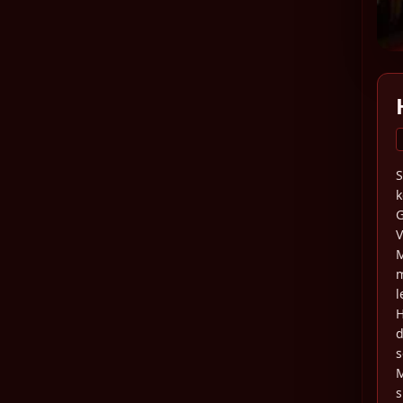
S
k
G
V
M
m
l
H
d
s
M
s