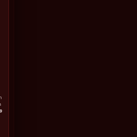
n
n
9