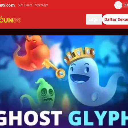
n99.com
Slot Gacor Terpercaya
B
Login
Daftar Seka