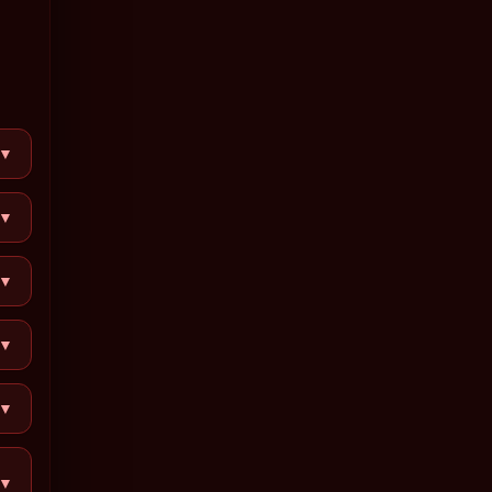
▼
▼
▼
▼
▼
▼