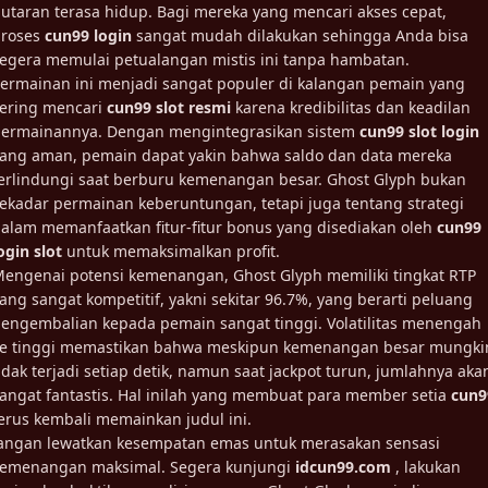
utaran terasa hidup. Bagi mereka yang mencari akses cepat,
proses
cun99 login
sangat mudah dilakukan sehingga Anda bisa
egera memulai petualangan mistis ini tanpa hambatan.
ermainan ini menjadi sangat populer di kalangan pemain yang
ering mencari
cun99 slot resmi
karena kredibilitas dan keadilan
ermainannya. Dengan mengintegrasikan sistem
cun99 slot login
ang aman, pemain dapat yakin bahwa saldo dan data mereka
erlindungi saat berburu kemenangan besar. Ghost Glyph bukan
ekadar permainan keberuntungan, tetapi juga tentang strategi
alam memanfaatkan fitur-fitur bonus yang disediakan oleh
cun99
ogin slot
untuk memaksimalkan profit.
engenai potensi kemenangan, Ghost Glyph memiliki tingkat RTP
ang sangat kompetitif, yakni sekitar 96.7%, yang berarti peluang
engembalian kepada pemain sangat tinggi. Volatilitas menengah
e tinggi memastikan bahwa meskipun kemenangan besar mungki
idak terjadi setiap detik, namun saat jackpot turun, jumlahnya aka
angat fantastis. Hal inilah yang membuat para member setia
cun9
erus kembali memainkan judul ini.
angan lewatkan kesempatan emas untuk merasakan sensasi
emenangan maksimal. Segera kunjungi
idcun99.com
, lakukan