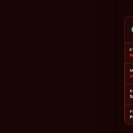
R
9
M
x
R
5
P
P