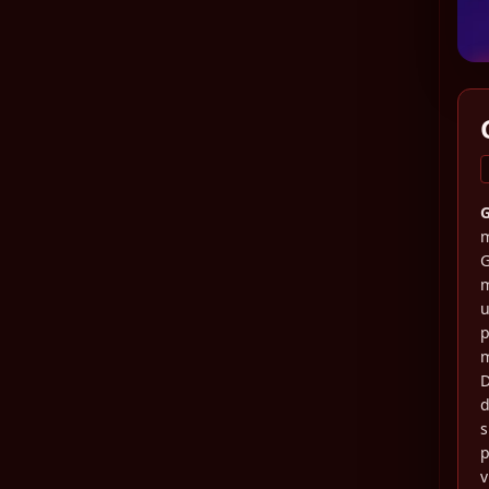
m
G
m
u
p
m
D
d
s
p
v