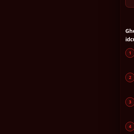
Gho
id
1
2
3
4