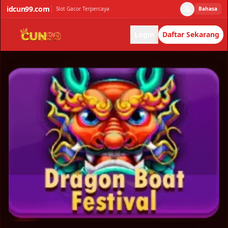
idcun99.com
Slot Gacor Terpercaya
Bahasa
Login
Daftar Sekarang