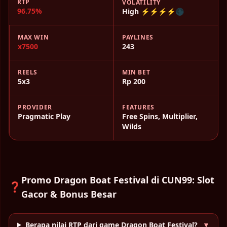
RTP
VOLATILITY
96.75%
High ⚡⚡⚡⚡🌑
MAX WIN
PAYLINES
x7500
243
REELS
MIN BET
5x3
Rp 200
PROVIDER
FEATURES
Pragmatic Play
Free Spins, Multiplier,
Wilds
Promo Dragon Boat Festival di CUN99: Slot
❓
Gacor & Bonus Besar
Berapa nilai RTP dari game Dragon Boat Festival?
▼