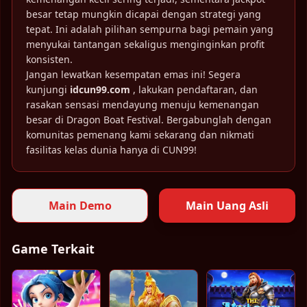
besar tetap mungkin dicapai dengan strategi yang
tepat. Ini adalah pilihan sempurna bagi pemain yang
menyukai tantangan sekaligus menginginkan profit
konsisten.
Jangan lewatkan kesempatan emas ini! Segera
kunjungi
idcun99.com
, lakukan pendaftaran, dan
rasakan sensasi mendayung menuju kemenangan
besar di Dragon Boat Festival. Bergabunglah dengan
komunitas pemenang kami sekarang dan nikmati
fasilitas kelas dunia hanya di CUN99!
Main Demo
Main Uang Asli
Game Terkait