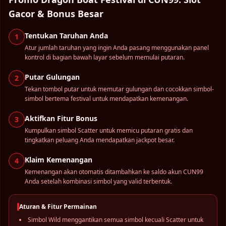
Gacor & Bonus Besar
Tentukan Taruhan Anda
1
Atur jumlah taruhan yang ingin Anda pasang menggunakan panel
kontrol di bagian bawah layar sebelum memulai putaran.
Putar Gulungan
2
Tekan tombol putar untuk memutar gulungan dan cocokkan simbol-
simbol bertema festival untuk mendapatkan kemenangan.
Aktifkan Fitur Bonus
3
Kumpulkan simbol Scatter untuk memicu putaran gratis dan
tingkatkan peluang Anda mendapatkan jackpot besar.
Klaim Kemenangan
4
Kemenangan akan otomatis ditambahkan ke saldo akun CUN99
Anda setelah kombinasi simbol yang valid terbentuk.
Aturan & Fitur Permainan
Simbol Wild menggantikan semua simbol kecuali Scatter untuk